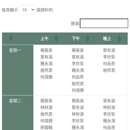
每頁顯示
個資料列
搜尋:
上午
下午
晚上
星期一
楊振泉
楊振泉
葉有滋
葉有滋
葉有滋
李欣哲
鍾永鴻
李欣哲
何品奇
施玳君
鍾永鴻
施玳君
何靖婕
何品奇
施玳君
何靖婕
星期二
楊振泉
楊振泉
葉有滋
林財源
葉有滋
林財源
施玳君
林財源
李欣哲
何靖婕
李欣哲
鍾永鴻
廖國翰
鍾永鴻
何品奇