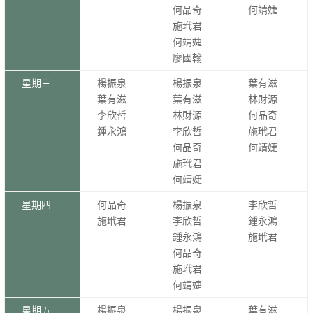
何品奇
何靖婕
施玳君
何靖婕
廖國翰
星期三
楊振泉
楊振泉
葉有滋
葉有滋
葉有滋
林財源
李欣哲
林財源
何品奇
鍾永鴻
李欣哲
施玳君
何品奇
何靖婕
施玳君
何靖婕
星期四
何品奇
楊振泉
李欣哲
施玳君
李欣哲
鍾永鴻
鍾永鴻
施玳君
何品奇
施玳君
何靖婕
星期五
楊振泉
楊振泉
葉有滋