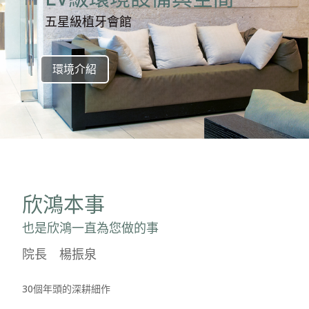
五星級植牙會館
環境介紹
欣鴻本事
也是欣鴻一直為您做的事
院長 楊振泉
30個年頭的深耕細作