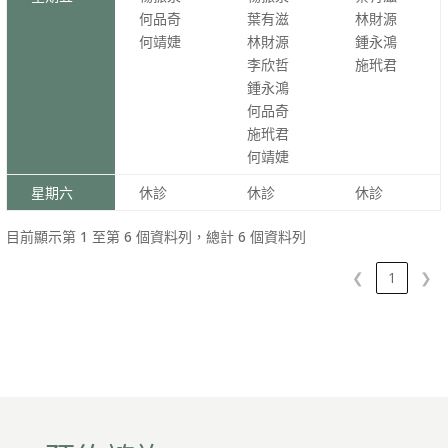
何品奇
葉有滋
林財源
何靖婕
林財源
鍾永鴻
李欣哲
施玳君
鍾永鴻
何品奇
施玳君
何靖婕
星期六
休診
休診
休診
目前顯示第 1 至第 6 個資料列，總計 6 個資料列
❮
1
❯