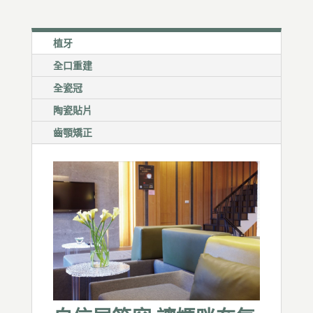
植牙
全口重建
全瓷冠
陶瓷貼片
齒顎矯正