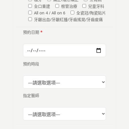
全口重建
根管治療
兒童牙科
All on 4 / All on 6
全瓷冠/陶瓷貼片
牙齦出血/牙齦紅腫/牙齒搖晃/牙齒痠痛
預約日期
*
預約時段
指定醫師