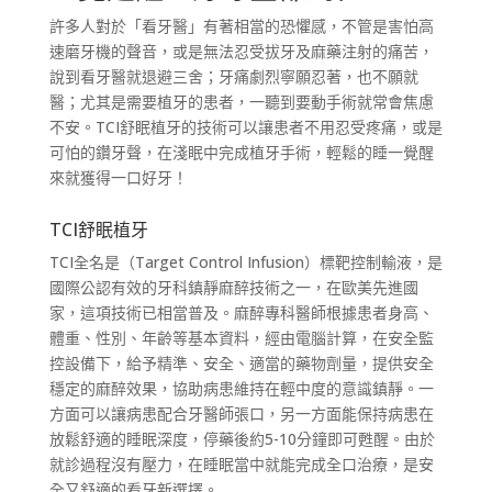
許多人對於「看牙醫」有著相當的恐懼感，不管是害怕高
速磨牙機的聲音，或是無法忍受拔牙及麻藥注射的痛苦，
說到看牙醫就退避三舍；牙痛劇烈寧願忍著，也不願就
醫；尤其是需要植牙的患者，一聽到要動手術就常會焦慮
不安。TCI舒眠植牙的技術可以讓患者不用忍受疼痛，或是
可怕的鑽牙聲，在淺眠中完成植牙手術，輕鬆的睡一覺醒
來就獲得一口好牙！
TCI舒眠植牙
TCI全名是（Target Control Infusion）標靶控制輸液，是
國際公認有效的牙科鎮靜麻醉技術之一，在歐美先進國
家，這項技術已相當普及。麻醉專科醫師根據患者身高、
體重、性別、年齡等基本資料，經由電腦計算，在安全監
控設備下，給予精準、安全、適當的藥物劑量，提供安全
穩定的麻醉效果，協助病患維持在輕中度的意識鎮靜。一
方面可以讓病患配合牙醫師張口，另一方面能保持病患在
放鬆舒適的睡眠深度，停藥後約5-10分鐘即可甦醒。由於
就診過程沒有壓力，在睡眠當中就能完成全口治療，是安
全又舒適的看牙新選擇。