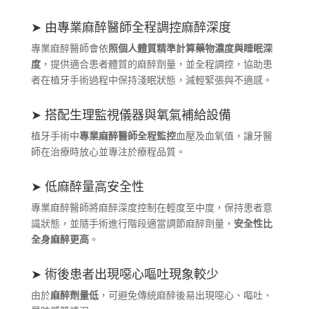
➤ 由專業麻醉醫師全程調控麻醉深度
專業麻醉醫師會依
照個人體質精準計算藥物濃度與睡眠深
度
，提供適合患者體質的麻醉劑量，並全程調控，協助患
者在植牙手術過程中保持淺眠狀態，減輕緊張與不適感。
➤ 搭配生理監視儀器與氧氣補給設備
植牙手術中
專業麻醉醫師全程監控
血壓及血氧值，讓牙醫
師在治療時放心並專注於療程品質。
➤ 低麻醉量高安全性
專業麻醉醫師將麻醉深度控制在輕度至中度，保持患者意
識狀態，並隨手術進行階段適當調節麻醉劑量，
安全性比
全身麻醉更高
。
➤ 術後患者出現噁心嘔吐現象較少
由於
麻醉劑量低
，可避免傳統麻醉後易出現噁心、嘔吐、