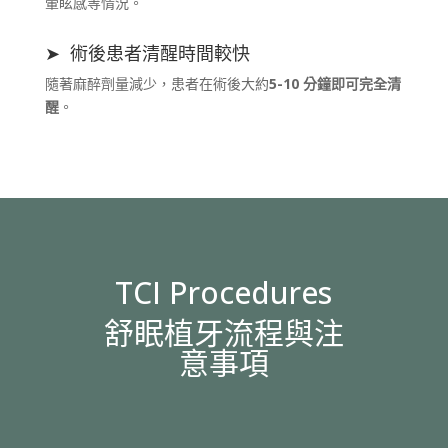
暈眩感等情況。
➤ 術後患者清醒時間較快
隨著麻醉劑量減少，患者在術後大約
5-10 分鐘即可完全清
醒
。
TCI Procedures
舒眠植牙流程與注
意事項