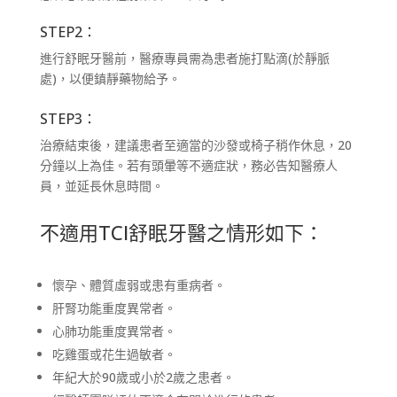
STEP2：
進行舒眠牙醫前，醫療專員需為患者施打點滴(於靜脈
處)，以便鎮靜藥物給予。
STEP3：
治療結束後，建議患者至適當的沙發或椅子稍作休息，20
分鐘以上為佳。若有頭暈等不適症狀，務必告知醫療人
員，並延長休息時間。
不適用TCI舒眠牙醫之情形如下：
懷孕、體質虛弱或患有重病者。
肝腎功能重度異常者。
心肺功能重度異常者。
吃雞蛋或花生過敏者。
年紀大於90歲或小於2歲之患者。