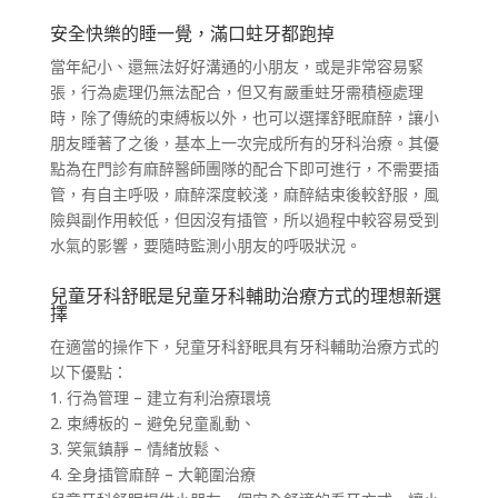
安全快樂的睡一覺，滿口蛀牙都跑掉
當年紀小、還無法好好溝通的小朋友，或是非常容易緊
張，行為處理仍無法配合，但又有嚴重蛀牙需積極處理
時，除了傳統的束縛板以外，也可以選擇舒眠麻醉，讓小
朋友睡著了之後，基本上一次完成所有的牙科治療。其優
點為在門診有麻醉醫師團隊的配合下即可進行，不需要插
管，有自主呼吸，麻醉深度較淺，麻醉結束後較舒服，風
險與副作用較低，但因沒有插管，所以過程中較容易受到
水氣的影響，要隨時監測小朋友的呼吸狀況。
兒童牙科舒眠是兒童牙科輔助治療方式的理想新選
擇
在適當的操作下，兒童牙科舒眠具有牙科輔助治療方式的
以下優點：
1. 行為管理 – 建立有利治療環境
2. 束縛板的 – 避免兒童亂動、
3. 笑氣鎮靜 – 情緒放鬆、
4. 全身插管麻醉 – 大範圍治療