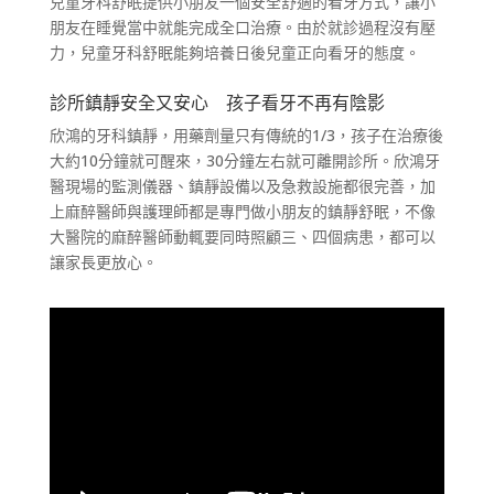
兒童牙科舒眠提供小朋友一個安全舒適的看牙方式，讓小
朋友在睡覺當中就能完成全口治療。由於就診過程沒有壓
力，兒童牙科舒眠能夠培養日後兒童正向看牙的態度。
診所鎮靜安全又安心 孩子看牙不再有陰影
欣鴻的牙科鎮靜，用藥劑量只有傳統的1/3，孩子在治療後
大約10分鐘就可醒來，30分鐘左右就可離開診所。欣鴻牙
醫現場的監測儀器、鎮靜設備以及急救設施都很完善，加
上麻醉醫師與護理師都是專門做小朋友的鎮靜舒眠，不像
大醫院的麻醉醫師動輒要同時照顧三、四個病患，都可以
讓家長更放心。