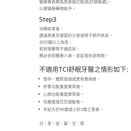
醫療專員需為患者施打點滴(於靜脈處)，
以便鎮靜藥物給予。
Step3
治療結束後，
建議患者至適當的沙發或椅子稍作休息，
20分鐘以上為佳。
若有頭暈等不適症狀，
務必告知醫療人員，並延長休息時間。
不適用TCI舒眠牙醫之情形如下:
懷孕、體質虛弱或患有重病者。
肝腎功能重度異常者。
心肺功能重度異常者。
吃雞蛋或花生過敏者。
年紀大於90歲或小於2歲之患者。
分｜享｜這｜篇｜文｜章