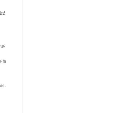
也想
忑的
的情
蘇小