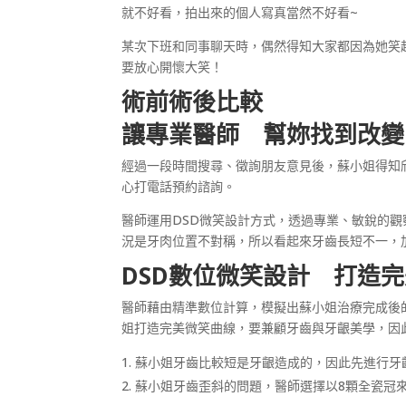
就不好看，拍出來的個人寫真當然不好看~
某次下班和同事聊天時，偶然得知大家都因為她笑
要放心開懷大笑！
術前術後比較
讓專業醫師 幫妳找到改變
經過一段時間搜尋、徵詢朋友意見後，蘇小姐得知
心打電話預約諮詢。
醫師運用DSD微笑設計方式，透過專業、敏銳的
況是牙肉位置不對稱，所以看起來牙齒長短不一，
DSD
數位微笑設計 打造完
醫師藉由精準數位計算，模擬出蘇小姐治療完成後
姐打造完美微笑曲線，要兼顧牙齒與牙齦美學，因
蘇小姐牙齒比較短是牙齦造成的，因此先進行牙
蘇小姐牙齒歪斜的問題，醫師選擇以8顆全瓷冠