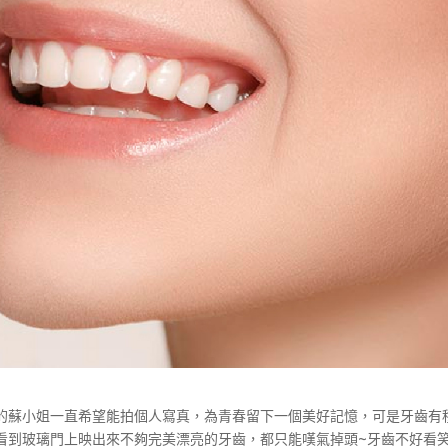
的蘇小姐一直希望能拍個人寫真，為青春留下一個美好記憶，可是牙齒有
看到玻璃門上映出來不夠完美漂亮的牙齒，都只能嘆氣掉頭~牙齒不好看