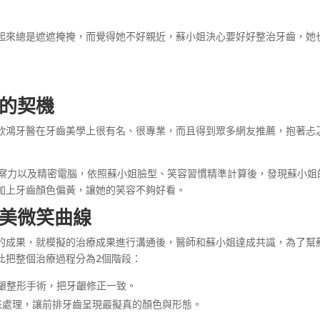
起來總是遮遮掩掩，而覺得她不好親近，蘇小姐決心要好好整治牙齒，她
的契機
欣鴻牙醫在牙齒美學上很有名、很專業，而且得到眾多網友推薦，抱著忐
觀察力以及精密電腦，依照蘇小姐臉型、笑容習慣精準計算後，發現蘇小姐
加上牙齒顏色偏黃，讓她的笑容不夠好看。
美微笑曲線
的成果，就模擬的治療成果進行溝通後，醫師和蘇小姐達成共識，為了幫
此把整個治療過程分為2個階段：
齦整形手術，把牙齦修正一致。
來處理，讓前排牙齒呈現最擬真的顏色與形態。