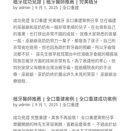
植牙成功見證 | 植牙醫師推薦 | 完美植牙
by
admin
|
9 月 1, 2025
|
全口重建
成功見證 全口重建 完美植牙 全口重建案例分享 住在福建
的巫爺爺和巫奶奶有一個非常孝順的兒子，在台灣有自己
的事業，也打拼出非常不錯的成就。 就像大家熟悉的長輩
一般，巫爺爺巫奶奶努力一輩子，都是為了孩子，自己則
非常省吃儉用。但也因為疏於對牙齒的照顧，所以牙齒情
況都不好。 巫先生很早就耳聞台中欣鴻植牙會館的楊振泉
院長在植牙方面的技術非常有名，為了表達他的孝心，他
特別安排父母親來台灣治療牙齒。經過楊院長的妙手治
療，巫爺爺、巫奶奶終於露出許久未見的笑容！ 巫爺爺治
療過程...
植牙醫師推薦 | 全口重建案例 | 全口重建成功案例
by
admin
|
9 月 1, 2025
|
全口重建
成功見證 完整重建，美食不再設限！ 全口重建案例分享
樂觀開朗的林先生笑容爽朗、喜歡品嘗美食， 不過由於幼
時換牙過程不順利， 牙齒錯落、咬合不正等問題相當嚴