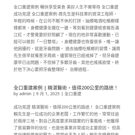
全口重建案例 暢快享受美食 美好人生不需等待 全口重建
成功見證 全口重建案例-周先生是科技業的資深工程師，
年輕的時候，在公司不眠不休的打拼，抽煙喝酒吃檳榔樣
樣都來，身體健康全擺在一邊。等到看到健康檢查報告滿
江紅，才警覺要好好照顧了。現在的他非常喜歡運動，已
經可以做到「一日雙塔」，身體健康也恢復很多，唯一讓
他困擾的，就是牙齒問題。 過去抽煙吃檳榔的習慣，讓周
先生很早就罹患牙周病。儘管現在已經戒掉了，但牙齒健
康早已出問題，不但掉了多顆牙齒，其他也搖搖欲墜。終
於他下決心要把牙齒整理好。 治療過程...
全口重建案例 | 精湛醫術，值得200公里的路途！
by
admin
|
9 月 1, 2025
|
全口重建
成功見證 精湛醫術，值得200公里的路途！ 全口重建案例
賴先生是一位成功的企業老闆，工作繁忙的他，常常往返
於兩岸三地。對自己高度要求與踏實的行事風格，他獲得
了貿易夥伴的信任，也是他事業非常成功主要原因。 但高
度自律所帶來的壓力，常常也不為人知。賴先生睡覺時有