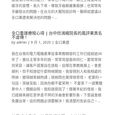
磨牙的習慣，長久下來，導致牙齒都嚴重磨損；也常常有
牙齦發炎的問題。在台北的大醫院就診時，醫師就建議以
全口重建來解決他的問題。...
全口重建療程心得 | 台中欣鴻楊院長的風評果真名
不虛傳！
by
admin
|
9 月 1, 2025
|
全口重建
我在台南的電力電機產業從事業務開發的工作已經超過30
年了，擔任主管多年的我，常常耳提面命同仁，要常常保
持笑容，讓客戶感覺自在放鬆，這樣在業務推展上，會更
順利。但不知道從什麼時候開始，我發現別人和我相處的
時候，變得越來越拘謹；很納悶也覺得很奇怪。 老婆的一
句話，突破盲點：因為你都不愛笑啊！ 不愛笑？一語驚醒
夢中人！攬鏡自照，我知道原因了！隨著年紀的增長，我
已經越來越在意參差不齊的牙齒會影響形象，下意識會避
免露出來。這的問題必須要解決！我清楚的告訴自己。...