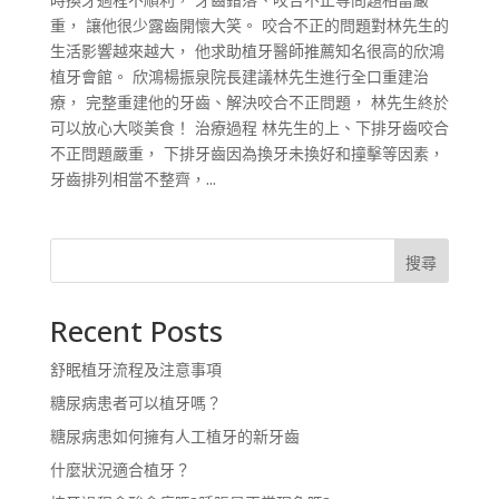
重， 讓他很少露齒開懷大笑。 咬合不正的問題對林先生的
生活影響越來越大， 他求助植牙醫師推薦知名很高的欣鴻
植牙會館。 欣鴻楊振泉院長建議林先生進行全口重建治
療， 完整重建他的牙齒、解決咬合不正問題， 林先生終於
可以放心大啖美食！ 治療過程 林先生的上、下排牙齒咬合
不正問題嚴重， 下排牙齒因為換牙未換好和撞擊等因素，
牙齒排列相當不整齊，...
搜尋
Recent Posts
舒眠植牙流程及注意事項
糖尿病患者可以植牙嗎？
糖尿病患如何擁有人工植牙的新牙齒
什麼狀況適合植牙？